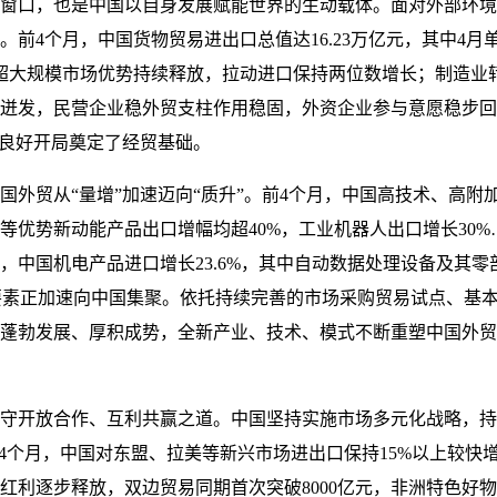
窗口，也是中国以自身发展赋能世界的生动载体。面对外部环境
前4个月，中国货物贸易进出口总值达16.23万亿元，其中4月单
超大规模市场优势持续释放，拉动进口保持两位数增长；制造业
迸发，民营企业稳外贸支柱作用稳固，外资企业参与意愿稳步回
”良好开局奠定了经贸基础。
外贸从“量增”加速迈向“质升”。前4个月，中国高技术、高附加
等优势新动能产品出口增幅均超40%，工业机器人出口增长30
，中国机电产品进口增长23.6%，其中自动数据处理设备及其
球创新要素正加速向中国集聚。依托持续完善的市场采购贸易试点、
蓬勃发展、厚积成势，全新产业、技术、模式不断重塑中国外贸
守开放合作、互利共赢之道。中国坚持实施市场多元化战略，持
前4个月，中国对东盟、拉美等新兴市场进出口保持15%以上较快
红利逐步释放，双边贸易同期首次突破8000亿元，非洲特色好