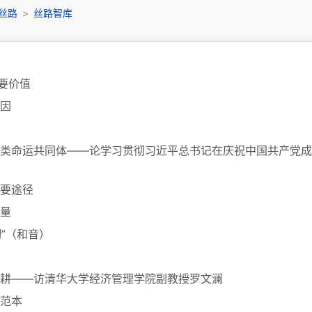
丝路
>
丝路智库
要价值
因
类命运共同体——论学习贯彻习近平总书记在庆祝中国共产党成立
要途径
量
韧”（和音）
耕——访清华大学经济管理学院副教授罗文澜
范本