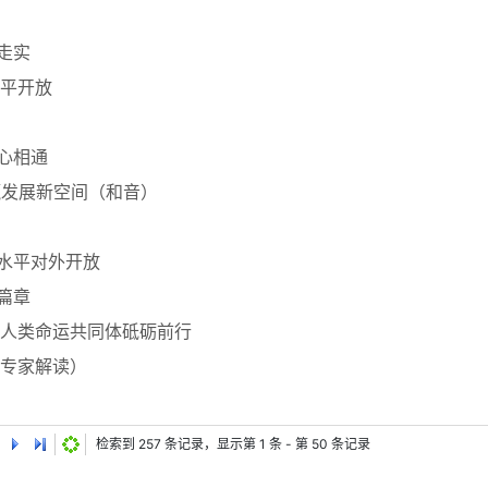
走实
平开放
心相通
赢发展新空间（和音）
高水平对外开放
篇章
人类命运共同体砥砺前行
专家解读）
检索到
257
条记录，显示第
1
条 - 第
50
条记录