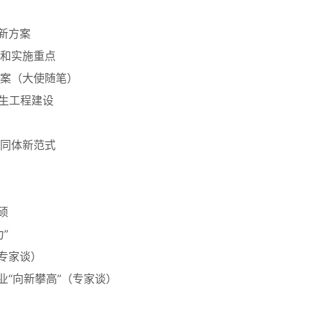
新方案
和实施重点
案（大使随笔）
民生工程建设
同体新范式
硕
”
（专家谈）
业“向新攀高”（专家谈）