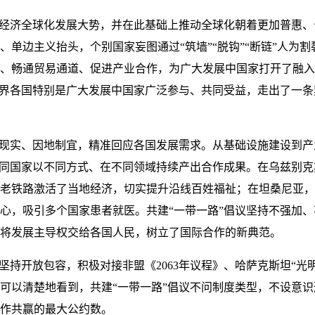
合经济全球化发展大势，并在此基础上推动全球化朝着更加普惠
单边主义抬头，个别国家妄图通过“筑墙”“脱钩”“断链”人为割
、畅通贸易通道、促进产业合作，为广大发展中国家打开了融入
世界各国特别是广大发展中国家广泛参与、共同受益，走出了一
足现实、因地制宜，精准回应各国发展需求。从基础设施建设到
不同国家以不同方式、在不同领域持续产出合作成果。在乌兹别
老铁路激活了当地经济，切实提升沿线百姓福祉；在坦桑尼亚，
心，吸引多个国家患者就医。共建“一带一路”倡议坚持不强加
将发展主导权交给各国人民，树立了国际合作的新典范。
坚持开放包容，积极对接非盟《2063年议程》、哈萨克斯坦“光
可以清楚地看到，共建“一带一路”倡议不问制度类型，不设意识
作共赢的最大公约数。