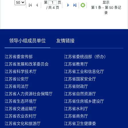
第
页
显示
/ 共
4
页
第
1
条 - 第
50
条记
录
领导小组成员单位
友情链接
江苏省委宣传部
江苏省委统战部（侨办）
江苏省发展和改革委员会
江苏省教育厅
江苏省科学技术厅
江苏省工业和信息化厅
江苏省公安厅
江苏省国家安全厅
江苏省司法厅
江苏省财政厅
江苏省人力资源社会保障厅
江苏省自然资源厅
江苏省生态环境厅
江苏省住房城乡建设厅
江苏省交通运输厅
江苏省水利厅
江苏省农业农村厅
江苏省商务厅
江苏省文化和旅游厅
江苏省卫生健康委