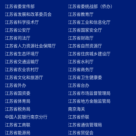
江苏省委宣传部
江苏省委统战部（侨办）
江苏省发展和改革委员会
江苏省教育厅
江苏省科学技术厅
江苏省工业和信息化厅
江苏省公安厅
江苏省国家安全厅
江苏省司法厅
江苏省财政厅
江苏省人力资源社会保障厅
江苏省自然资源厅
江苏省生态环境厅
江苏省住房城乡建设厅
江苏省交通运输厅
江苏省水利厅
江苏省农业农村厅
江苏省商务厅
江苏省文化和旅游厅
江苏省卫生健康委
江苏省外办
江苏省台办
江苏省国资委
江苏省市场监督管理局
江苏省体育局
江苏省地方金融监管局
江苏省税务局
南京海关
中国人民银行南京分行
江苏省侨联
江苏省工商联
江苏省通信管理局
江苏省能源局
江苏省贸促会