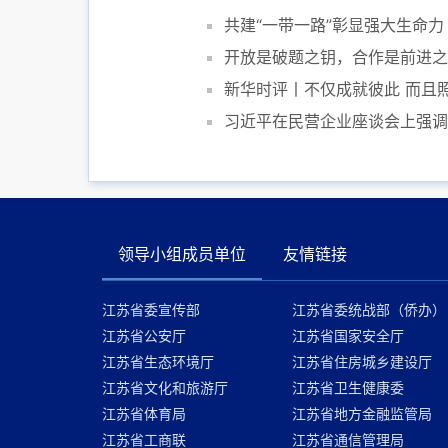
共建“一带一路”彰显强大生命力
开放是破题之钥，合作是前进之
新华时评丨不仅成就彼此 而且
习近平在民营企业座谈会上强调
领导小组成员单位
友情链接
江苏省委宣传部
江苏省委统战部（侨办）
江苏省公安厅
江苏省国家安全厅
江苏省生态环境厅
江苏省住房城乡建设厅
江苏省文化和旅游厅
江苏省卫生健康委
江苏省体育局
江苏省地方金融监管局
江苏省工商联
江苏省通信管理局