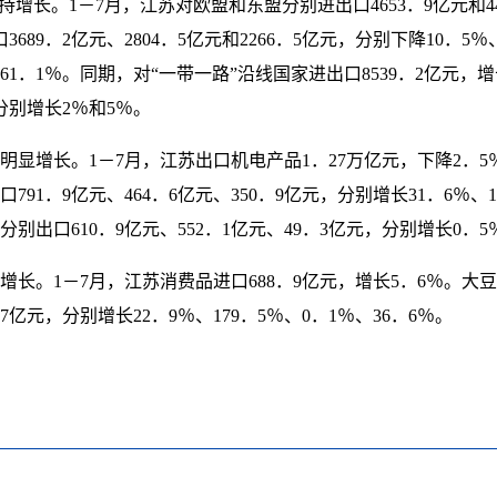
增长。1－7月，江苏对欧盟和东盟分别进出口4653．9亿元和44
89．2亿元、2804．5亿元和2266．5亿元，分别下降10．5％
1．1％。同期，对“一带一路”沿线国家进出口8539．2亿元，
分别增长2％和5％。
显增长。1－7月，江苏出口机电产品1．27万亿元，下降2．5
1．9亿元、464．6亿元、350．9亿元，分别增长31．6％、1
出口610．9亿元、552．1亿元、49．3亿元，分别增长0．5％、
长。1－7月，江苏消费品进口688．9亿元，增长5．6％。大豆
47亿元，分别增长22．9％、179．5％、0．1％、36．6％。