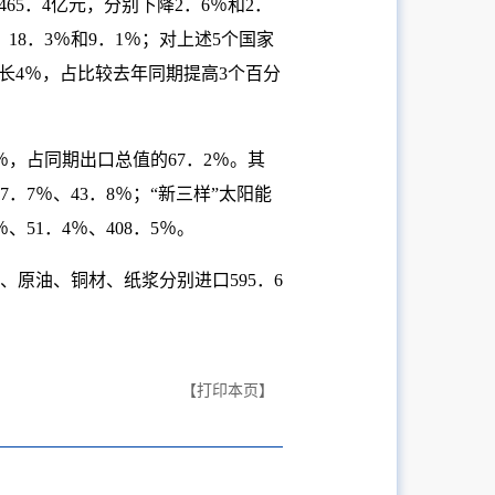
65．4亿元，分别下降2．6％和2．
、18．3％和9．1％；对上述5个国家
增长4％，占比较去年同期提高3个百分
％，占同期出口总值的67．2％。其
7．7％、43．8％；“新三样”太阳能
51．4％、408．5％。
、原油、铜材、纸浆分别进口595．6
【打印本页】