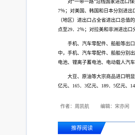
对“一带一路”沿线国家进出口保持
7％；对美国、韩国和日本分别进出口36
（地区）进出口占全省进出口总值的6
点至29．2％；对拉美和非洲进出口
手机、汽车零配件、船舶等出口明
中，手机、汽车零配件、船舶分别出口79
电池、锂离子蓄电池、电动载人汽车分别
大豆、原油等大宗商品进口明显增
亿元、165．3亿元、189．5亿元、1
作者：周凯航
编辑：宋亦闲
推荐阅读