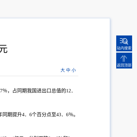
亿元
站内搜索
返回顶部
大
中
小
7％，占同期我国进出口总值的12．
同期提升4．6个百分点至43．6％。