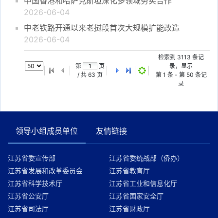
中国香港和哈萨克斯坦深化多领域务实合作
2026-06-04
中老铁路开通以来老挝段首次大规模扩能改造
2026-06-04
检索到
3113
条记
第
页
录，显示
/ 共
63
页
第
1
条 - 第
50
条记
录
领导小组成员单位
友情链接
江苏省委宣传部
江苏省委统战部（侨办）
江苏省发展和改革委员会
江苏省教育厅
江苏省科学技术厅
江苏省工业和信息化厅
江苏省公安厅
江苏省国家安全厅
江苏省司法厅
江苏省财政厅