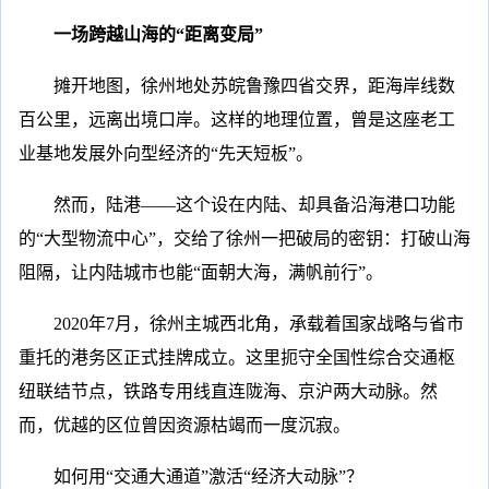
一场跨越山海的“距离变局”
摊开地图，徐州地处苏皖鲁豫四省交界，距海岸线数
百公里，远离出境口岸。这样的地理位置，曾是这座老工
业基地发展外向型经济的“先天短板”。
然而，陆港——这个设在内陆、却具备沿海港口功能
的“大型物流中心”，交给了徐州一把破局的密钥：打破山海
阻隔，让内陆城市也能“面朝大海，满帆前行”。
2020年7月，徐州主城西北角，承载着国家战略与省市
重托的港务区正式挂牌成立。这里扼守全国性综合交通枢
纽联结节点，铁路专用线直连陇海、京沪两大动脉。然
而，优越的区位曾因资源枯竭而一度沉寂。
如何用“交通大通道”激活“经济大动脉”？