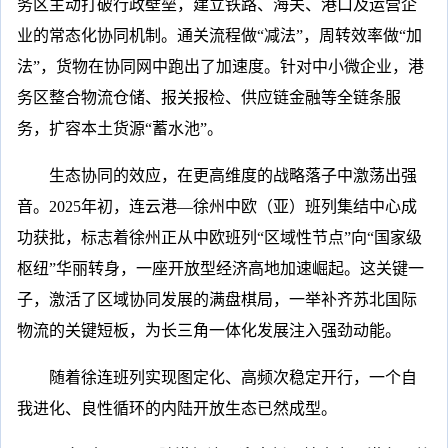
务区主动打破行政壁垒，建立铁路、海关、港口及运营企
业的常态化协同机制。通关流程做“减法”，周转效率做“加
法”，货物在协同网中跑出了加速度。针对中小微企业，港
务区整合物流仓储、报关报检、供应链金融等全链条服
务，扩容本土货源“蓄水池”。
生态协同的效应，在更高维度的战略落子中激荡出强
音。2025年初，连云港—徐州中欧（亚）班列集结中心成
功获批，标志着徐州正从中欧班列“区域性节点”向“国家级
枢纽”华丽转身，一座开放型经济高地加速崛起。这关键一
子，激活了区域协同发展的满盘棋局，一举补齐苏北国际
物流的关键短板，为长三角一体化发展注入强劲动能。
随着徐连班列实现图定化、高频次稳定开行，一个自
我进化、良性循环的内陆开放生态已然成型。