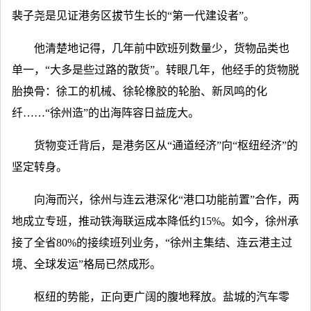
裴子尧是见证港务区拔节生长的“第一代建设者”。
他清楚地记得，几年前中欧班列数量少，货物品类也
单一，“大多是些过路的散货”。转眼几年，他经手的货物脱
胎换骨：徐工的机械、徐轮橡胶的轮胎、新凤鸣的化
纤……“徐州造”的出海阵容日益庞大。
货物变迁背后，是港务区从“通道经济”向“枢纽经济”的
坚定转身。
向海而兴，徐州与连云港深化“港口功能前置”合作，两
地成立专班，推动铁海联运成本降低约15%。如今，徐州承
接了全省80%的接续班列业务，“徐州主集结、连云港主过
境、全球发运”格局已然成形。
枢纽的势能，正向更广阔的腹地释放。盐城的汽车零