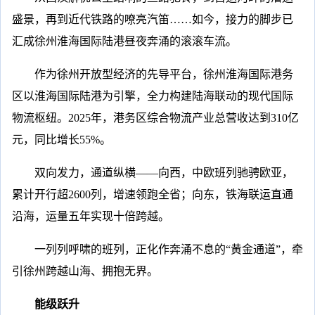
盛景，再到近代铁路的嘹亮汽笛……如今，接力的脚步已
汇成徐州淮海国际陆港昼夜奔涌的滚滚车流。
作为徐州开放型经济的先导平台，徐州淮海国际港务
区以淮海国际陆港为引擎，全力构建陆海联动的现代国际
物流枢纽。2025年，港务区综合物流产业总营收达到310亿
元，同比增长55%。
双向发力，通道纵横——向西，中欧班列驰骋欧亚，
累计开行超2600列，增速领跑全省；向东，铁海联运直通
沿海，运量五年实现十倍跨越。
一列列呼啸的班列，正化作奔涌不息的“黄金通道”，牵
引徐州跨越山海、拥抱无界。
能级跃升