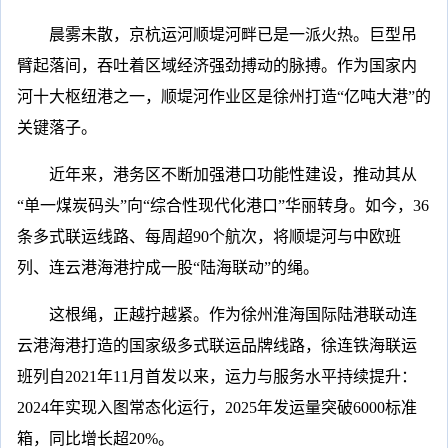
晨雾未散，京杭运河顺堤河畔已是一派火热。巨型吊
臂起落间，吞吐着区域经济强劲搏动的脉搏。作为国家内
河十大枢纽港之一，顺堤河作业区是徐州打造“亿吨大港”的
关键落子。
近年来，港务区不断加强港口功能性建设，推动其从
“单一煤炭码头”向“综合性现代化港口”华丽转身。如今，36
条多式联运线路、每周超90个航次，将顺堤河与中欧班
列、连云港海港拧成一股“陆海联动”的绳。
这根绳，正越拧越紧。作为徐州淮海国际陆港联动连
云港海港打造的国家级多式联运品牌线路，徐连铁海联运
班列自2021年11月首发以来，运力与服务水平持续提升：
2024年实现入图常态化运行，2025年发运量突破6000标准
箱，同比增长超20%。