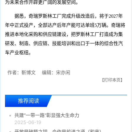
为未来合作开辟更广阔的发展空间。
据悉，奇瑞罗斯林工厂完成升级改造后，将于2027年
年中正式投产，全部达产后年产能可达单班5万辆。奇瑞将
推进本地化采购和供应链建设，把罗斯林工厂打造成为集
研发、制造、供应链、技能培训和出口于一体的综合性汽
车产业枢纽。
作者：靳博文
编辑：宋亦闲
【打印本页】
推荐阅读
共建“一带一路”彰显强大生命力
2025-06-19
开放是破题之钥，合作是前进之道（和音）