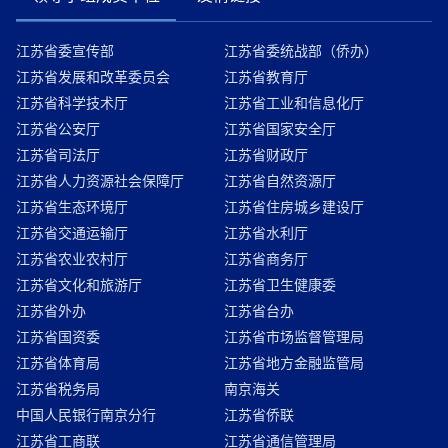
江苏省委宣传部
江苏省委统战部（侨办）
江苏省发展和改革委员会
江苏省教育厅
江苏省科学技术厅
江苏省工业和信息化厅
江苏省公安厅
江苏省国家安全厅
江苏省司法厅
江苏省财政厅
江苏省人力资源社会保障厅
江苏省自然资源厅
江苏省生态环境厅
江苏省住房城乡建设厅
江苏省交通运输厅
江苏省水利厅
江苏省农业农村厅
江苏省商务厅
江苏省文化和旅游厅
江苏省卫生健康委
江苏省外办
江苏省台办
江苏省国资委
江苏省市场监督管理局
江苏省体育局
江苏省地方金融监管局
江苏省税务局
南京海关
中国人民银行南京分行
江苏省侨联
江苏省工商联
江苏省通信管理局