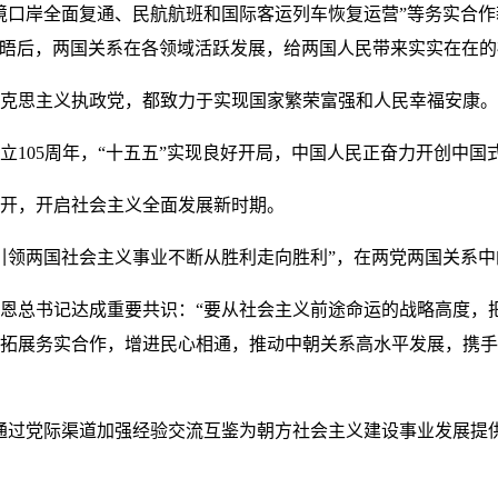
境口岸全面复通、民航航班和国际客运列车恢复运营”等务实合
会晤后，两国关系在各领域活跃发展，给两国人民带来实实在在的
克思主义执政党，都致力于实现国家繁荣富强和人民幸福安康。
立105周年，“十五五”实现良好开局，中国人民正奋力开创中国
开，开启社会主义全面发展新时期。
引领两国社会主义事业不断从胜利走向胜利”，在两党两国关系
恩总书记达成重要共识：“要从社会主义前途命运的战略高度，
拓展务实合作，增进民心相通，推动中朝关系高水平发展，携手
通过党际渠道加强经验交流互鉴为朝方社会主义建设事业发展提