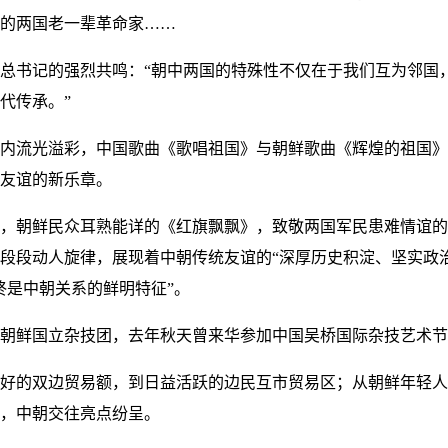
的两国老一辈革命家……
总书记的强烈共鸣：“朝中两国的特殊性不仅在于我们互为邻国
代传承。”
内流光溢彩，中国歌曲《歌唱祖国》与朝鲜歌曲《辉煌的祖国》
友谊的新乐章。
，朝鲜民众耳熟能详的《红旗飘飘》，致敬两国军民患难情谊的
段段动人旋律，展现着中朝传统友谊的“深厚历史积淀、坚实政
终是中朝关系的鲜明特征”。
的朝鲜国立杂技团，去年秋天曾来华参加中国吴桥国际杂技艺术节
好的双边贸易额，到日益活跃的边民互市贸易区；从朝鲜年轻人
，中朝交往亮点纷呈。