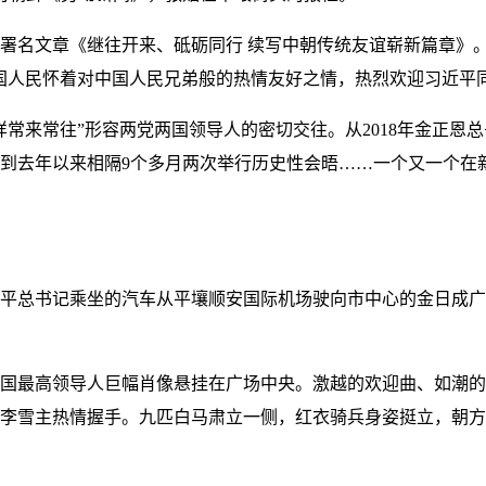
署名文章《继往开来、砥砺同行 续写中朝传统友谊崭新篇章》
国人民怀着对中国人民兄弟般的热情友好之情，热烈欢迎习近平
常来常往”形容两党两国领导人的密切交往。从2018年金正恩总
到去年以来相隔9个多月两次举行历史性会晤……一个又一个在
近平总书记乘坐的汽车从平壤顺安国际机场驶向市中心的金日成广
国最高领导人巨幅肖像悬挂在广场中央。激越的欢迎曲、如潮的
李雪主热情握手。九匹白马肃立一侧，红衣骑兵身姿挺立，朝方