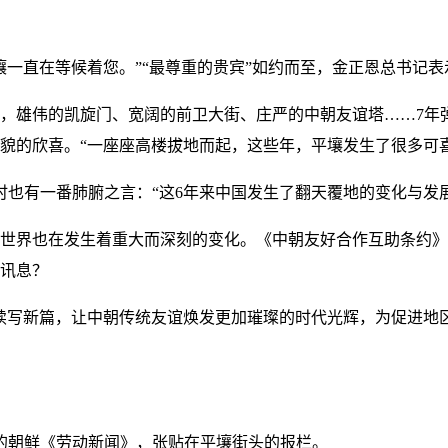
壤一直在等候着您。”“最尊重的贵宾”如约而至，金正恩总书记表
，雄伟的凯旋门、宽阔的前卫大街、庄严的中朝友谊塔……7年
貌的欣喜。“一座座高楼拔地而起，这些年，平壤发生了很多可喜
华时也有一番肺腑之言：“这6年来中国发生了翻天覆地的变化与发
世界也在发生着重大而深刻的变化。《中朝友好合作互助条约》
讯息？
续写新篇，让中朝传统友谊焕发更加璀璨的时代光辉，为促进地
的朝鲜《劳动新闻》，张贴在平壤街头的报栏。