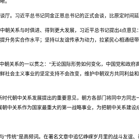
晰。
会谈厅。习近平总书记同金正恩总书记的正式会谈，比原定时间延
中朝关系与时俱进、得到更大发展，习近平总书记提出4点意见
提升务实合作水平；坚持以友谊传承为动力，拉紧民心相通纽带
展中朝关系的一以贯之：“无论国际形势如何变化，中国党和政府
鲜社会主义事业的坚定支持不会改变，维护中朝双方共同利益和
新时代朝中关系发展提出的重要意见，朝方各部门将同中方同志
展朝中关系作为国家最重大的第一战略事业，为把朝中关系建设
”与“传统”是高频词。在署名文章中追忆峥嵘岁月里的战斗友谊