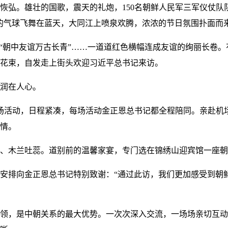
恢弘。雄壮的国歌，震天的礼炮，150名朝鲜人民军三军仪仗队
的气球飞舞在蓝天，大同江上喷泉欢腾，浓浓的节日氛围扑面而
”“朝中友谊万古长青”……一道道红色横幅连成友谊的绚丽长卷
花束，自发走上街头欢迎习近平总书记来访。
润在人心。
9场活动，日程紧凑，每场活动金正恩总书记都全程陪同。亲赴机
情。
、木兰吐蕊。道别前的温馨家宴，专门选在锦绣山迎宾馆一座朝
安排向金正恩总书记特别致谢：“通过此访，我们更加感受到朝
领，是中朝关系的最大优势。一次次深入交流，一场场亲切互动